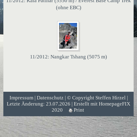
11/2012: Kala Patthar (5550 m) / Everest Base Camp Trek
(ohne EBC)
11/2012: Nangkar Tshang (5075 m)
Impressum
|
Datenschutz
| © Copyright Steffen Hirzel |
Letzte Änderung: 23.07.2026 | Erstellt mit
HomepageFIX
2020
Print